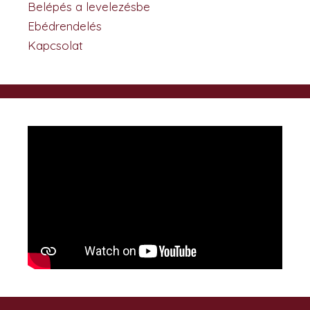
Belépés a levelezésbe
Ebédrendelés
Kapcsolat