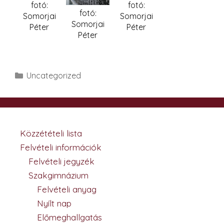
fotó:
fotó:
fotó:
Somorjai
Somorjai
Somorjai
Péter
Péter
Péter
Kategória
Uncategorized
Közzétételi lista
Felvételi információk
Felvételi jegyzék
Szakgimnázium
Felvételi anyag
Nyílt nap
Előmeghallgatás