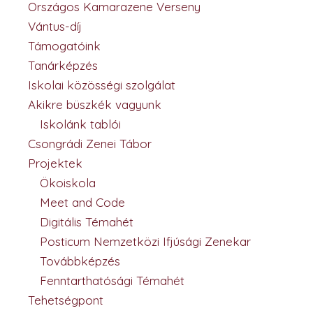
Országos Kamarazene Verseny
Vántus-díj
Támogatóink
Tanárképzés
Iskolai közösségi szolgálat
Akikre büszkék vagyunk
Iskolánk tablói
Csongrádi Zenei Tábor
Projektek
Ökoiskola
Meet and Code
Digitális Témahét
Posticum Nemzetközi Ifjúsági Zenekar
Továbbképzés
Fenntarthatósági Témahét
Tehetségpont