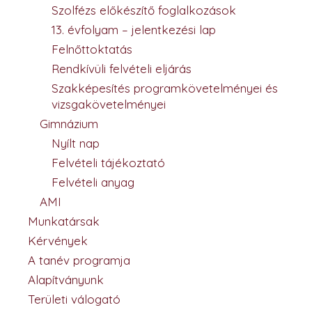
Szolfézs előkészítő foglalkozások
13. évfolyam – jelentkezési lap
Felnőttoktatás
Rendkívüli felvételi eljárás
Szakképesítés programkövetelményei és
vizsgakövetelményei
Gimnázium
Nyílt nap
Felvételi tájékoztató
Felvételi anyag
AMI
Munkatársak
Kérvények
A tanév programja
Alapítványunk
Területi válogató