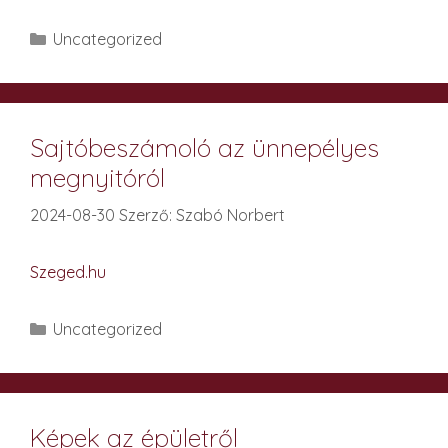
Kategória
Uncategorized
Sajtóbeszámoló az ünnepélyes
megnyitóról
2024-08-30
Szerző:
Szabó Norbert
Szeged.hu
Kategória
Uncategorized
Képek az épületről