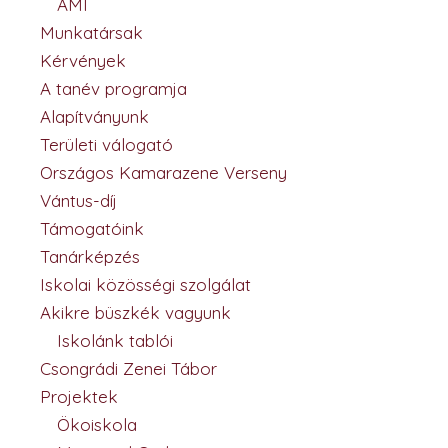
AMI
Munkatársak
Kérvények
A tanév programja
Alapítványunk
Területi válogató
Országos Kamarazene Verseny
Vántus-díj
Támogatóink
Tanárképzés
Iskolai közösségi szolgálat
Akikre büszkék vagyunk
Iskolánk tablói
Csongrádi Zenei Tábor
Projektek
Ökoiskola