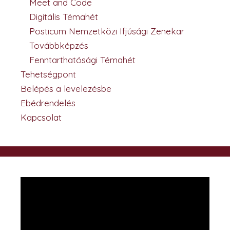
Meet and Code
Digitális Témahét
Posticum Nemzetközi Ifjúsági Zenekar
Továbbképzés
Fenntarthatósági Témahét
Tehetségpont
Belépés a levelezésbe
Ebédrendelés
Kapcsolat