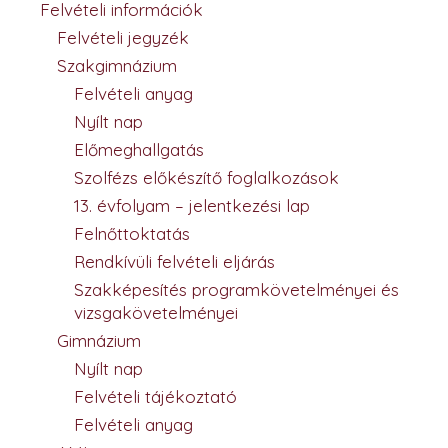
Felvételi információk
Felvételi jegyzék
Szakgimnázium
Felvételi anyag
Nyílt nap
Előmeghallgatás
Szolfézs előkészítő foglalkozások
13. évfolyam – jelentkezési lap
Felnőttoktatás
Rendkívüli felvételi eljárás
Szakképesítés programkövetelményei és
vizsgakövetelményei
Gimnázium
Nyílt nap
Felvételi tájékoztató
Felvételi anyag