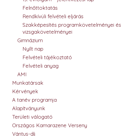
Felnőttoktatás
Rendkívüli felvételi eljárás
Szakképesítés programkövetelményei és
vizsgakövetelményei
Gimnázium
Nyílt nap
Felvételi tájékoztató
Felvételi anyag
AMI
Munkatársak
Kérvények
A tanév programja
Alapítványunk
Területi válogató
Országos Kamarazene Verseny
Vántus-díj