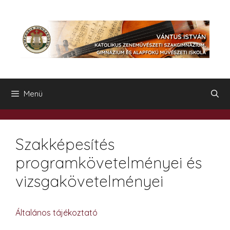
Kilépés
a
tartalomba
Menü
Szakképesítés
programkövetelményei és
vizsgakövetelményei
Általános tájékoztató