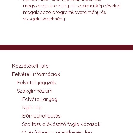
megszerzésére irányuló szakmai képzéseket
megalapozó programkövetelmény és
vizsgakövetelmény
Közzétételi lista
Felvételi információk
Felvételi jegyzék
Szakgimnázium
Felvételi anyag
Nyílt nap
Előmeghallgatás
Szolfézs előkészítő foglalkozások
13. évfolyam – jelentkezési lap