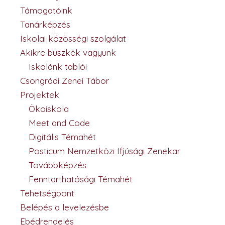
Támogatóink
Tanárképzés
Iskolai közösségi szolgálat
Akikre büszkék vagyunk
Iskolánk tablói
Csongrádi Zenei Tábor
Projektek
Ökoiskola
Meet and Code
Digitális Témahét
Posticum Nemzetközi Ifjúsági Zenekar
Továbbképzés
Fenntarthatósági Témahét
Tehetségpont
Belépés a levelezésbe
Ebédrendelés