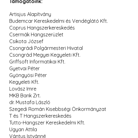
Támogatóink:
Artisjus Alapítvány
Budemcar Kereskedelmi és Vendéglátó Kft.
Coprus Hangszerkereskedés
Csermák Hangszerüzlet
Csikota József
Csongrádi Polgármesteri Hivatal
Csongrád Megyei Kegyeleti Kft.
Griffsoft Informatikai Kft.
Gyetvai Péter
Gyöngyösi Péter
Kegyeleti Kft.
Lovász Imre
MKB Bank Zrt.
dr. Mustafa László
Szegedi Román Kisebbségi Önkormányzat
T és T Hangszerkereskedés
Tutto-Hangszer Kereskedelmi Kft.
Ugyan Attila
Vántus Istvánné