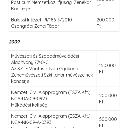
Posticum Nemzetközi Ifjúsági Zenekar
Ft
Koncerje
Balassi Intézet, PI/186-3/2010
200.000
Csongrádi Zenei Tábor
Ft
2009
Művészeti és Szabadművelődési
Alapítvány,7740-C
150.000
Az SZTE Vántus István Gyakorló
Ft
Zeneművészeti Szki tanár művészeinek
koncerje
Nemzeti Civil Alapprogram (ESZA Kft.),
200.000
NCA-DA-09-0923
Ft
Működési költség
Nemzeti Civil Alapprogram (ESZA Kft.),
500.000
NCA-NK-09-A-0393
Ft