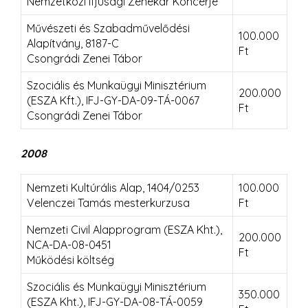
Nemzetközi Ifjúsági Zenekar Koncerje
Művészeti és Szabadművelődési
100.000
Alapítvány, 8187-C
Ft
Csongrádi Zenei Tábor
Szociális és Munkaügyi Minisztérium
200.000
(ESZA Kft.), IFJ-GY-DA-09-TÁ-0067
Ft
Csongrádi Zenei Tábor
2008
Nemzeti Kultúrális Alap, 1404/0253
100.000
Velenczei Tamás mesterkurzusa
Ft
Nemzeti Civil Alapprogram (ESZA Kht.),
200.000
NCA-DA-08-0451
Ft
Működési költség
Szociális és Munkaügyi Minisztérium
350.000
(ESZA Kht.), IFJ-GY-DA-08-TÁ-0059