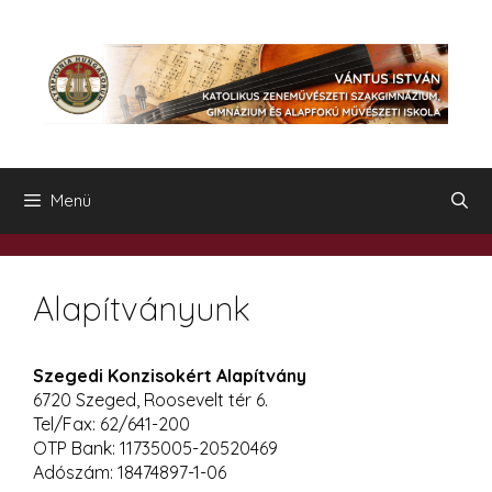
Kilépés
a
tartalomba
Menü
Alapítványunk
Szegedi Konzisokért Alapítvány
6720 Szeged, Roosevelt tér 6.
Tel/Fax: 62/641-200
OTP Bank: 11735005-20520469
Adószám: 18474897-1-06