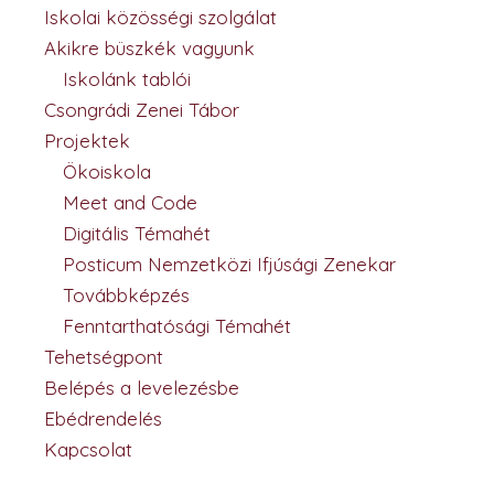
Iskolai közösségi szolgálat
Akikre büszkék vagyunk
Iskolánk tablói
Csongrádi Zenei Tábor
Projektek
Ökoiskola
Meet and Code
Digitális Témahét
Posticum Nemzetközi Ifjúsági Zenekar
Továbbképzés
Fenntarthatósági Témahét
Tehetségpont
Belépés a levelezésbe
Ebédrendelés
Kapcsolat