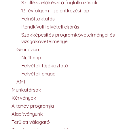
Szolfézs előkészítő foglalkozások
13. évfolyam – jelentkezési lap
Felnőttoktatás
Rendkívüli felvételi eljárás
Szakképesítés programkövetelményei és
vizsgakövetelményei
Gimnázium
Nyílt nap
Felvételi tájékoztató
Felvételi anyag
AMI
Munkatársak
Kérvények
A tanév programja
Alapítványunk
Területi válogató