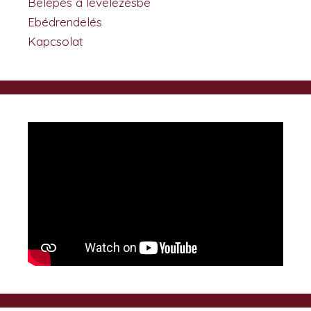
Belépés a levelezésbe
Ebédrendelés
Kapcsolat