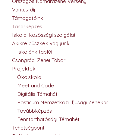
Országos Kamarazene Verseny
Vántus-díj
Támogatóink
Tanárképzés
Iskolai közösségi szolgálat
Akikre büszkék vagyunk
Iskolánk tablói
Csongrádi Zenei Tábor
Projektek
Ökoiskola
Meet and Code
Digitális Témahét
Posticum Nemzetközi Ifjúsági Zenekar
Továbbképzés
Fenntarthatósági Témahét
Tehetségpont