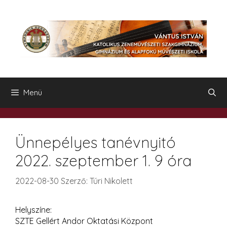
Kilépés
a
tartalomba
Menü
Ünnepélyes tanévnyitó
2022. szeptember 1. 9 óra
2022-08-30
Szerző:
Túri Nikolett
Helyszíne:
SZTE Gellért Andor Oktatási Központ