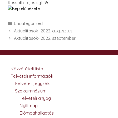
Kossuth Lajos sgt 35.
Kategória
Uncategorized
Aktualitások- 2022. augusztus
Aktualitások- 2022. szeptember
Közzétételi lista
Felvételi információk
Felvételi jegyzék
Szakgimnázium
Felvételi anyag
Nyílt nap
Előmeghallgatás