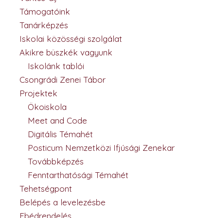
Támogatóink
Tanárképzés
Iskolai közösségi szolgálat
Akikre büszkék vagyunk
Iskolánk tablói
Csongrádi Zenei Tábor
Projektek
Ökoiskola
Meet and Code
Digitális Témahét
Posticum Nemzetközi Ifjúsági Zenekar
Továbbképzés
Fenntarthatósági Témahét
Tehetségpont
Belépés a levelezésbe
Ebédrendelés