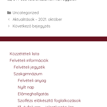
Kategória
Uncategorized
Aktualitások – 2021. október
Következő bejegyzés
Közzétételi lista
Felvételi információk
Felvételi jegyzék
Szakgimnázium
Felvételi anyag
Nyílt nap
Előmeghallgatás
Szolfézs előkészítő foglalkozások