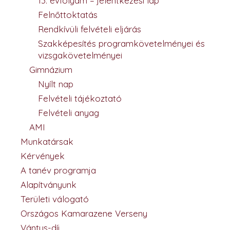
13. évfolyam – jelentkezési lap
Felnőttoktatás
Rendkívüli felvételi eljárás
Szakképesítés programkövetelményei és
vizsgakövetelményei
Gimnázium
Nyílt nap
Felvételi tájékoztató
Felvételi anyag
AMI
Munkatársak
Kérvények
A tanév programja
Alapítványunk
Területi válogató
Országos Kamarazene Verseny
Vántus-díj