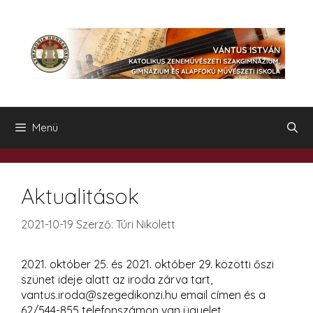
Kilépés
a
tartalomba
Menü
Aktualitások
2021-10-19
Szerző:
Túri Nikolett
2021. október 25. és 2021. október 29. közötti őszi
szünet ideje alatt az iroda zárva tart,
vantus.iroda@szegedikonzi.hu email címen és a
62/544-855 telefonszámon van ügyelet.