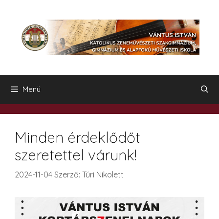
Kilépés
a
tartalomba
Menü
Minden érdeklődőt
szeretettel várunk!
2024-11-04
Szerző:
Túri Nikolett