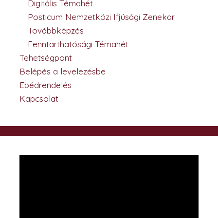
Digitális Témahét
Posticum Nemzetközi Ifjúsági Zenekar
Továbbképzés
Fenntarthatósági Témahét
Tehetségpont
Belépés a levelezésbe
Ebédrendelés
Kapcsolat