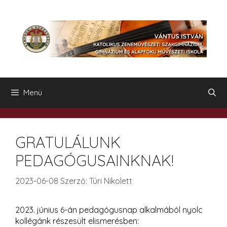
Kilépés
a
tartalomba
Menü
GRATULÁLUNK
PEDAGÓGUSAINKNAK!
2023-06-08
Szerző:
Túri Nikolett
2023. június 6-án pedagógusnap alkalmából nyolc
kollégánk részesült elismerésben: