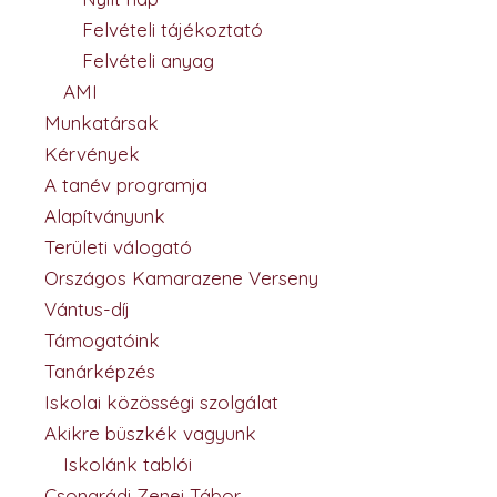
Felvételi tájékoztató
Felvételi anyag
AMI
Munkatársak
Kérvények
A tanév programja
Alapítványunk
Területi válogató
Országos Kamarazene Verseny
Vántus-díj
Támogatóink
Tanárképzés
Iskolai közösségi szolgálat
Akikre büszkék vagyunk
Iskolánk tablói
Csongrádi Zenei Tábor