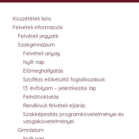
Közzétételi lista
Felvételi információk
Felvételi jegyzék
Szakgimnázium
Felvételi anyag
Nyílt nap
Előmeghallgatás
Szolfézs előkészítő foglalkozások
13. évfolyam – jelentkezési lap
Felnőttoktatás
Rendkívüli felvételi eljárás
Szakképesítés programkövetelményei és
vizsgakövetelményei
Gimnázium
Nyílt nap