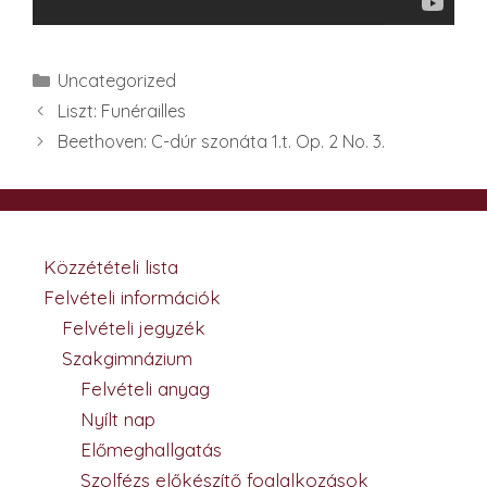
Kategória
Uncategorized
Liszt: Funérailles
Beethoven: C-dúr szonáta 1.t. Op. 2 No. 3.
Közzétételi lista
Felvételi információk
Felvételi jegyzék
Szakgimnázium
Felvételi anyag
Nyílt nap
Előmeghallgatás
Szolfézs előkészítő foglalkozások