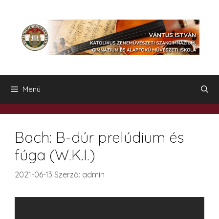
Kilépés
a
tartalomba
Menü
Bach: B-dúr prelúdium és
fúga (W.K.I.)
2021-06-13
Szerző:
admin