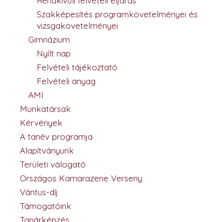
Rendkívüli felvételi eljárás
Szakképesítés programkövetelményei és
vizsgakövetelményei
Gimnázium
Nyílt nap
Felvételi tájékoztató
Felvételi anyag
AMI
Munkatársak
Kérvények
A tanév programja
Alapítványunk
Területi válogató
Országos Kamarazene Verseny
Vántus-díj
Támogatóink
Tanárképzés