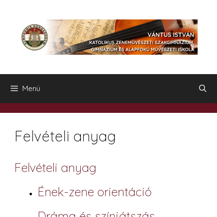
Kilépés
a
tartalomba
Menü
Felvételi anyag
Felvételi anyag
Ének-zene orientáció
Dráma és színjátszás