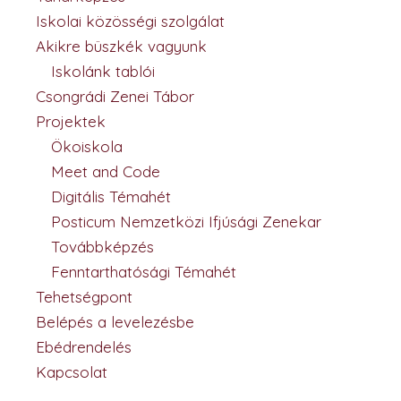
Iskolai közösségi szolgálat
Akikre büszkék vagyunk
Iskolánk tablói
Csongrádi Zenei Tábor
Projektek
Ökoiskola
Meet and Code
Digitális Témahét
Posticum Nemzetközi Ifjúsági Zenekar
Továbbképzés
Fenntarthatósági Témahét
Tehetségpont
Belépés a levelezésbe
Ebédrendelés
Kapcsolat