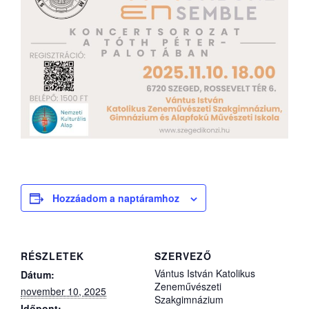
Hozzáadom a naptáramhoz
RÉSZLETEK
SZERVEZŐ
Vántus István Katolikus
Dátum:
Zeneművészeti
november 10, 2025
Szakgimnázium
Időpont: