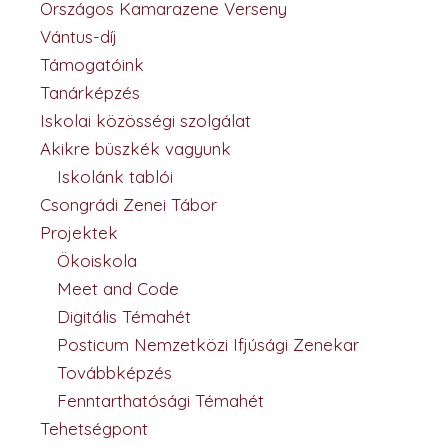
Országos Kamarazene Verseny
Vántus-díj
Támogatóink
Tanárképzés
Iskolai közösségi szolgálat
Akikre büszkék vagyunk
Iskolánk tablói
Csongrádi Zenei Tábor
Projektek
Ökoiskola
Meet and Code
Digitális Témahét
Posticum Nemzetközi Ifjúsági Zenekar
Továbbképzés
Fenntarthatósági Témahét
Tehetségpont