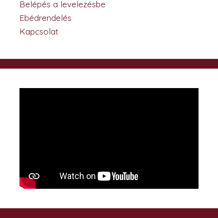
Belépés a levelezésbe
Ebédrendelés
Kapcsolat