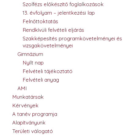
Szolfézs előkészítő foglalkozások
13. évfolyam – jelentkezési lap
Felnőttoktatás
Rendkívüli felvételi eljárás
Szakképesítés programkövetelményei és
vizsgakövetelményei
Gimnázium
Nyílt nap
Felvételi tájékoztató
Felvételi anyag
AMI
Munkatársak
Kérvények
A tanév programja
Alapítványunk
Területi válogató