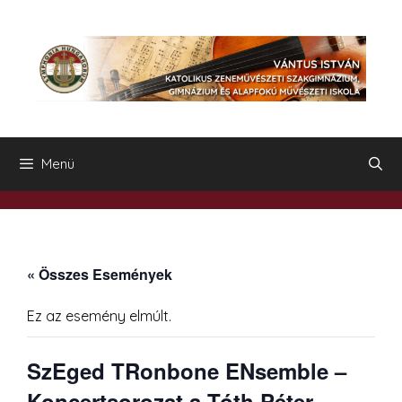
Kilépés
a
tartalomba
Menü
« Összes Események
Ez az esemény elmúlt.
SzEged TRonbone ENsemble –
Koncertsorozat a Tóth Péter