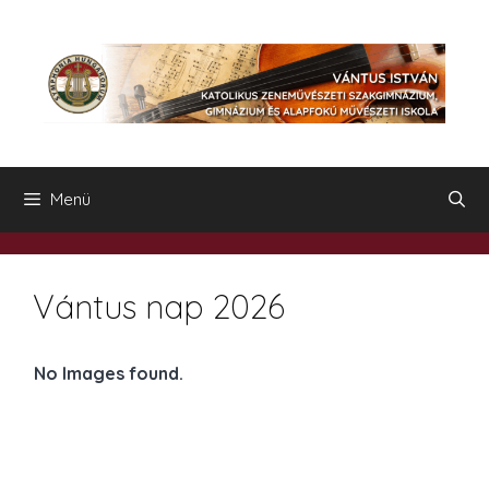
Kilépés
a
tartalomba
Menü
Vántus nap 2026
No Images found.