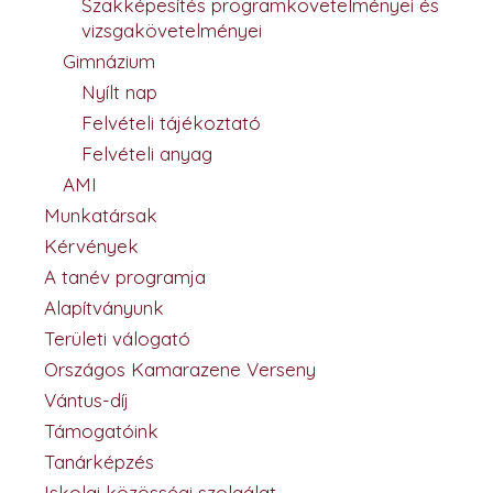
Szakképesítés programkövetelményei és
vizsgakövetelményei
Gimnázium
Nyílt nap
Felvételi tájékoztató
Felvételi anyag
AMI
Munkatársak
Kérvények
A tanév programja
Alapítványunk
Területi válogató
Országos Kamarazene Verseny
Vántus-díj
Támogatóink
Tanárképzés
Iskolai közösségi szolgálat