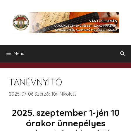
Kilépés
a
tartalomba
Menü
TANÉVNYITÓ
2025-07-06
Szerző:
Túri Nikolett
2025. szeptember 1-jén 10
órakor ünnepélyes