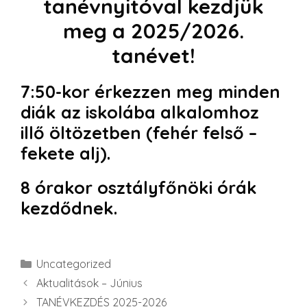
tanévnyitóval kezdjük
meg a 2025/2026.
tanévet!
7:50-kor érkezzen meg minden
diák az iskolába alkalomhoz
illő öltözetben (fehér felső –
fekete alj).
8 órakor osztályfőnöki órák
kezdődnek.
Kategória
Uncategorized
Aktualitások – Június
TANÉVKEZDÉS 2025-2026