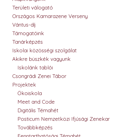
Területi válogató
Országos Kamarazene Verseny
Vántus-díj
Támogatóink
Tanárképzés
Iskolai közösségi szolgálat
Akikre büszkék vagyunk
Iskolánk tablói
Csongrádi Zenei Tábor
Projektek
Ökoiskola
Meet and Code
Digitális Témahét
Posticum Nemzetközi Ifjúsági Zenekar
Továbbképzés
Fenntarthatósági Témahét