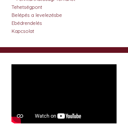
Tehetségpont
Belépés a levelezésbe
Ebédrendelés
Kapcsolat