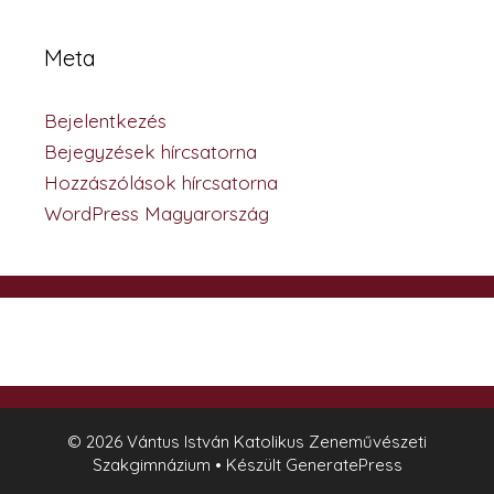
Meta
Bejelentkezés
Bejegyzések hírcsatorna
Hozzászólások hírcsatorna
WordPress Magyarország
© 2026 Vántus István Katolikus Zeneművészeti
Szakgimnázium
• Készült
GeneratePress