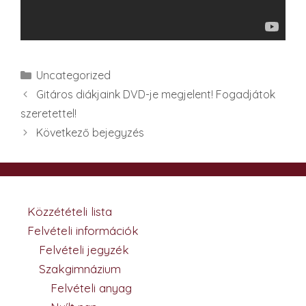
Kategória
Uncategorized
Gitáros diákjaink DVD-je megjelent! Fogadjátok
szeretettel!
Következő bejegyzés
Közzétételi lista
Felvételi információk
Felvételi jegyzék
Szakgimnázium
Felvételi anyag