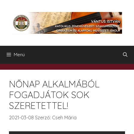
Kilépés
a
tartalomba
Menü
NŐNAP ALKALMÁBÓL
FOGADJÁTOK SOK
SZERETETTEL!
2021-03-08
Szerző:
Cseh Mária