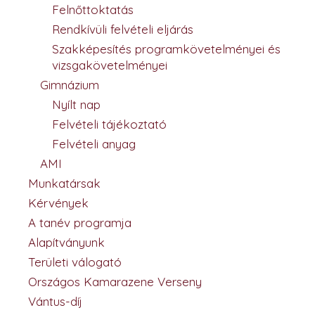
Felnőttoktatás
Rendkívüli felvételi eljárás
Szakképesítés programkövetelményei és
vizsgakövetelményei
Gimnázium
Nyílt nap
Felvételi tájékoztató
Felvételi anyag
AMI
Munkatársak
Kérvények
A tanév programja
Alapítványunk
Területi válogató
Országos Kamarazene Verseny
Vántus-díj