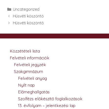
Kategória
Uncategorized
Húsvéti köszöntő
Húsvéti köszöntő
Közzétételi lista
Felvételi információk
Felvételi jegyzék
Szakgimnázium
Felvételi anyag
Nyílt nap
Előmeghallgatás
Szolfézs előkészítő foglalkozások
13. évfolyam – jelentkezési lap