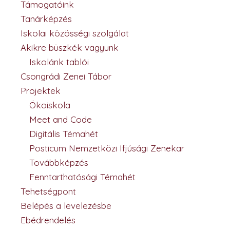
Támogatóink
Tanárképzés
Iskolai közösségi szolgálat
Akikre büszkék vagyunk
Iskolánk tablói
Csongrádi Zenei Tábor
Projektek
Ökoiskola
Meet and Code
Digitális Témahét
Posticum Nemzetközi Ifjúsági Zenekar
Továbbképzés
Fenntarthatósági Témahét
Tehetségpont
Belépés a levelezésbe
Ebédrendelés