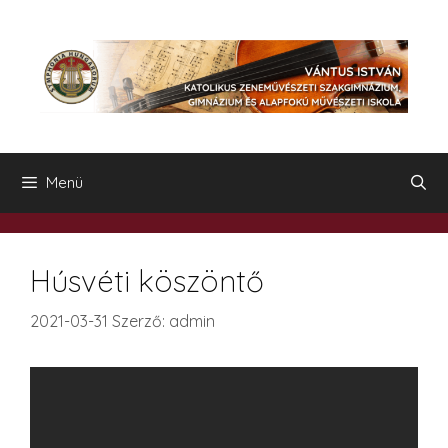
Kilépés
a
tartalomba
Menü
Húsvéti köszöntő
2021-03-31
Szerző:
admin