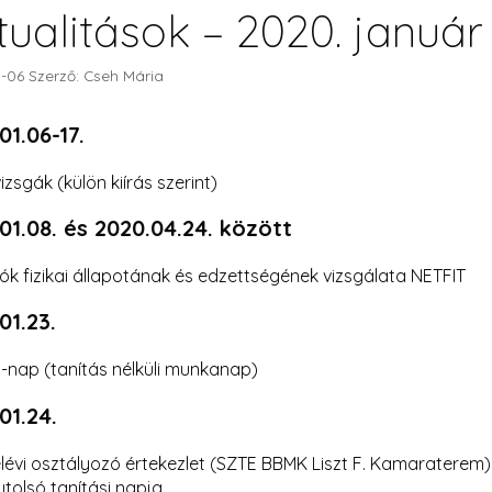
tualitások – 2020. január
-06
Szerző:
Cseh Mária
01.06-17.
vizsgák (külön kiírás szerint)
01.08. és 2020.04.24. között
lók fizikai állapotának és edzettségének vizsgálata NETFIT
01.23.
-nap (tanítás nélküli munkanap)
01.24.
élévi osztályozó értekezlet (SZTE BBMK Liszt F. Kamaraterem)
v utolsó tanítási napja