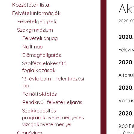
Ak
Közzétételi lista
Felvételi információk
2020-01
Felvételi jegyzék
Szakgimnázium
2020.
Felvételi anyag
Nyílt nap
Félévi 
Előmeghallgatás
2020.
Szolfézs előkészítő
foglalkozások
A tanu
13. évfolyam – jelentkezési
lap
2020.
Felnőttoktatás
Vántus
Rendkívüli felvételi eljárás
Szakképesítés
2020.
programkövetelményei és
vizsgakövetelményei
9.00 F
Gimnázium
I. félé