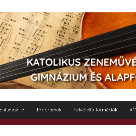
entumok
Programok
Felvételi információk
AM