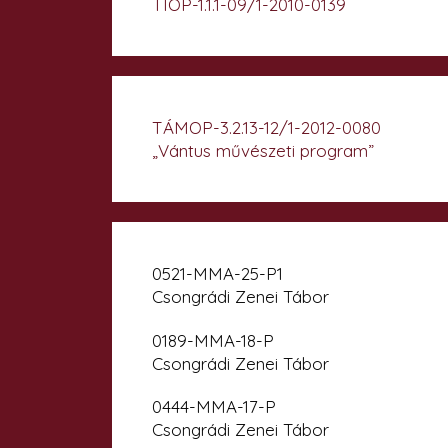
TIOP-1.1.1-09/1-2010-0139
TÁMOP-3.2.13-12/1-2012-0080
„Vántus művészeti program”
0521-MMA-25-P1
Csongrádi Zenei Tábor
0189-MMA-18-P
Csongrádi Zenei Tábor
0444-MMA-17-P
Csongrádi Zenei Tábor