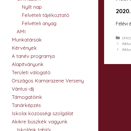
Nyílt nap
2020.
Felvételi tájékoztató
Felvételi anyag
Félévi 
AMI
Kate
Unca
Munkatársak
Aktu
Kérvények
Aktu
A tanév programja
Alapítványunk
Területi válogató
Országos Kamarazene Verseny
Vántus-díj
Támogatóink
Tanárképzés
Iskolai közösségi szolgálat
Akikre büszkék vagyunk
Iskolánk tablói