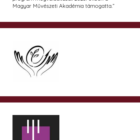
Magyar Művészeti Akadémia támogatta.”