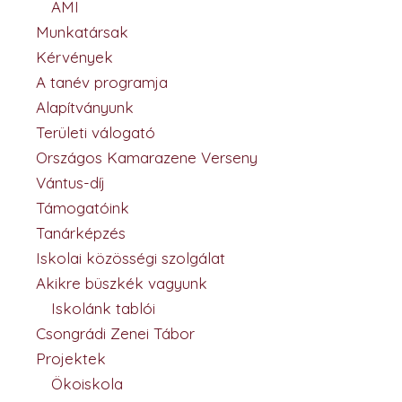
AMI
Munkatársak
Kérvények
A tanév programja
Alapítványunk
Területi válogató
Országos Kamarazene Verseny
Vántus-díj
Támogatóink
Tanárképzés
Iskolai közösségi szolgálat
Akikre büszkék vagyunk
Iskolánk tablói
Csongrádi Zenei Tábor
Projektek
Ökoiskola