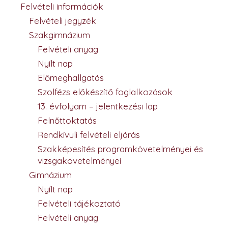
Felvételi információk
Felvételi jegyzék
Szakgimnázium
Felvételi anyag
Nyílt nap
Előmeghallgatás
Szolfézs előkészítő foglalkozások
13. évfolyam – jelentkezési lap
Felnőttoktatás
Rendkívüli felvételi eljárás
Szakképesítés programkövetelményei és
vizsgakövetelményei
Gimnázium
Nyílt nap
Felvételi tájékoztató
Felvételi anyag