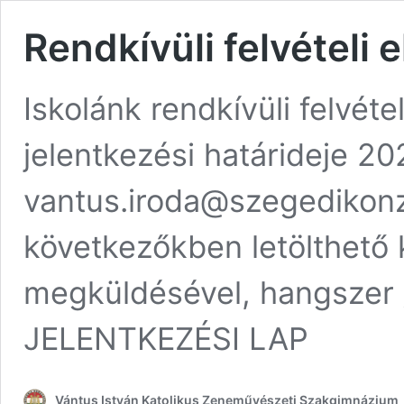
Rendkívüli felvételi e
Iskolánk rendkívüli felvéte
jelentkezési határideje 2
vantus.iroda@szegedikonz
következőkben letölthető ki
megküldésével, hangszer /
JELENTKEZÉSI LAP
Vántus István Katolikus Zeneművészeti Szakgimnázium